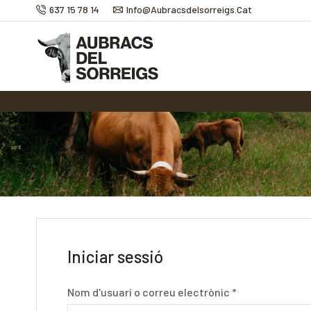
Ruleta apuestas y pagos.
637 15 78 14
Info@aubracsdelsorreigs.cat
Jugar Por Dinero Real
: La J y la Q pagan de 4x a 50x por tres a 
Tragaperras Online Razor Returns
- AdemÃ¡s, Microgaming ha e
Black Jack Con Amigos
: La secciÃ³n siguiente resalta los punt
Blackjack bot.
Lista De Casinos Btc
Son conocidos por ofrecer las mejores ofertas sin depÃ³sito.
Ganando En Tragamonedas
Por ejemplo, podrÃ­as obtener 10 giros gratis.
Algunos casinos tienen ofertas que parecen geniales, pero tie
Bingo cartas baraja espaÃ±ola.
Aviator Juego Casino Con Google Pay
Estas mesas te ayudarÃ¡n a sortear cualquier juego de blackjack
Iniciar sessió
Paginas De Casino España
Una vez que haya abierto su cuenta, deberÃ¡ proporcionar un 
Nom d'usuari o correu electrònic
*
Depositar Bitcoin En Casino