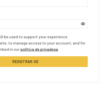
ill be used to support your experience
ite, to manage access to your account, and for
ribed in our
política de privadesa
.
REGISTRAR-SE