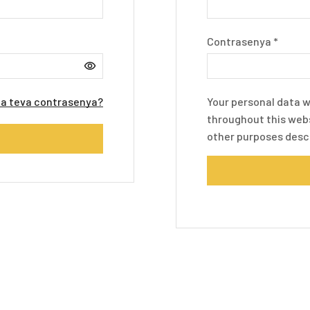
Contrasenya
*
la teva contrasenya?
Your personal data w
throughout this webs
other purposes desc